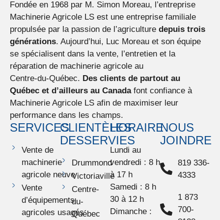
Fondée en 1968 par
M. Simon Moreau
, l’entreprise
Machinerie
Agricole LS
est une entreprise familiale
propulsée par la passion de l’agriculture
depuis trois
générations
. Aujourd’hui,
Luc Moreau
et son équipe
se spécialisent dans la vente, l’entretien et la
réparation de machinerie agricole au
Centre-du-Québec
.
Des clients de partout au
Québec et d’ailleurs au Canada
font confiance à
Machinerie
Agricole LS
afin de maximiser leur
performance dans
les champs
.
SERVICES
CLIENTÈLES
HORAIRE
NOUS
DESSERVIES
JOINDRE
Vente de
Lundi au
machinerie
vendredi : 8 h
Drummond
819 336-
agricole neuve
à 17 h
4333
Victoriaville
Samedi : 8 h
Vente
Centre-
1 873
30 à 12 h
d’équipements
du-
700-
Dimanche :
agricoles usagés
Québec