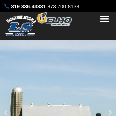
819 336-4333
1 873 700-8138
INVENTAIRE U
NOUS JOI