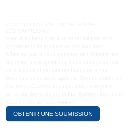
AGRICOLE FAIT TOUJOURS
DES SIENNES?
COMMUNIQUEZ AVEC NOTRE ÉQUIPE
DÈS MAINTENANT.
Vous avez besoin de plus de renseignements
concernant nos produits ou nos services?
N’hésitez pas à nous contacter afin d’obtenir les
réponses à vos questions. Nous vous guiderons
vers la solution parfaitement adaptée à vos
besoins d’exploitation agricole. Bien qu’établis au
Centre-du-Québec
, nous pouvons livrer votre
achat sur demande partout au Québec. Informez-
vous auprès de notre équipe.
OBTENIR UNE SOUMISSION