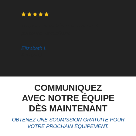
Toujours eu un très bon service et
T
personnel accueillant.
é
Elizabeth L.
J
Avis google
A
COMMUNIQUEZ
AVEC NOTRE ÉQUIPE
DÈS MAINTENANT
OBTENEZ UNE SOUMISSION GRATUITE POUR
VOTRE PROCHAIN ÉQUIPEMENT.