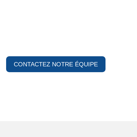
Vous êtes prêt à aller de l’avant avec Machinerie
Agricole LS? Nos professionnels passionnés et
qualifiés disposent des compétences requises afin
de vous guider dans votre choix. Où que vous
soyez au Québec, nous saurons vous offrir les
conseils nécessaires à l’achat de votre équipement
agricole au sein de notre entreprise.
CONTACTEZ NOTRE ÉQUIPE