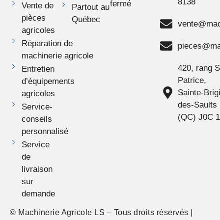
8138
fermé
Vente de
Partout au
pièces
Québec
vente@mach
agricoles
Réparation de
pieces@mac
machinerie agricole
420, rang S
Entretien
Patrice,
d’équipements
Sainte-Brigi
agricoles
des-Saults
Service-
(QC) J0C 
conseils
personnalisé
Service
de
livraison
sur
demande
© Machinerie Agricole LS – Tous droits réservés |